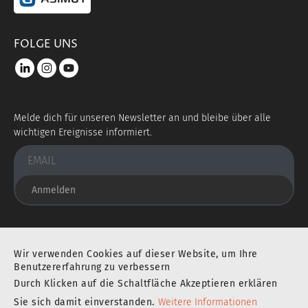
FOLGE UNS
LinkedIn
instagram
youtube
Melde dich für unseren Newsletter an und bleibe über alle
wichtigen Ereignisse informiert.
Anmelden
Sie befinden sich an einem ausgezeichneten Ort
Wir verwenden Cookies auf dieser Website, um Ihre
Benutzererfahrung zu verbessern
Durch Klicken auf die Schaltfläche Akzeptieren erklären
IMPRESSUM
DATENSCHUTZERKLÄRUNG
Sie sich damit einverstanden.
Weitere Informationen