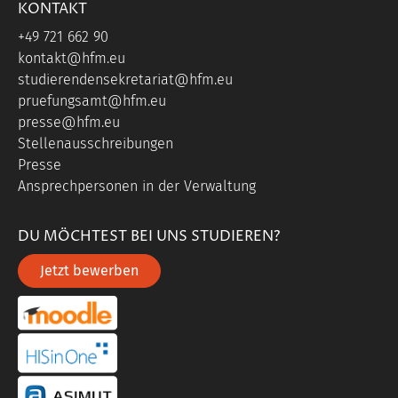
KONTAKT
+49 721 662 90
kontakt@hfm.eu
studierendensekretariat@hfm.eu
pruefungsamt@hfm.eu
presse@hfm.eu
Stellenausschreibungen
Presse
Ansprechpersonen in der Verwaltung
DU MÖCHTEST BEI UNS STUDIEREN?
Jetzt bewerben
portal link moddle
portal link hisinone
portal link asimut