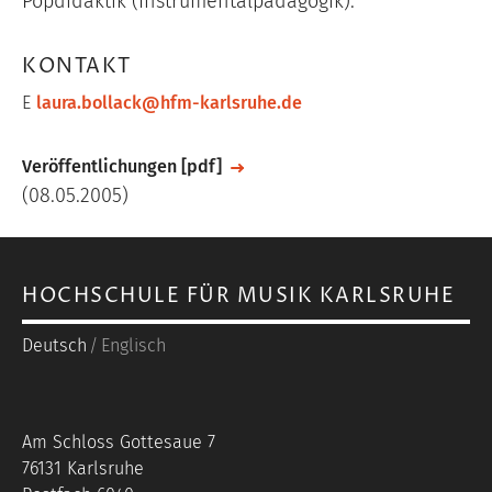
Popdidaktik (Instrumentalpädagogik).
KONTAKT
E
laura.bollack@hfm-karlsruhe.de
File
Veröffentlichungen [pdf]
(08.05.2005)
HOCHSCHULE FÜR MUSIK KARLSRUHE
Deutsch
Englisch
Am Schloss Gottesaue 7
76131 Karlsruhe