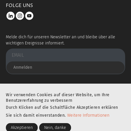
FOLGE UNS
LinkedIn
instagram
youtube
Melde dich für unseren Newsletter an und bleibe über alle
wichtigen Ereignisse informiert.
Anmelden
Sie befinden sich an einem ausgezeichneten Ort
Wir verwenden Cookies auf dieser Website, um Ihre
Benutzererfahrung zu verbessern
Durch Klicken auf die Schaltfläche Akzeptieren erklären
IMPRESSUM
DATENSCHUTZERKLÄRUNG
Sie sich damit einverstanden.
Weitere Informationen
Akzeptieren
Nein, danke
BARRIEREFREIHEIT