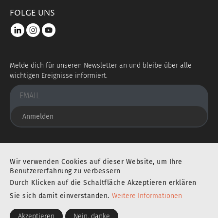
FOLGE UNS
LinkedIn
instagram
youtube
Melde dich für unseren Newsletter an und bleibe über alle
wichtigen Ereignisse informiert.
Anmelden
Sie befinden sich an einem ausgezeichneten Ort
Wir verwenden Cookies auf dieser Website, um Ihre
Benutzererfahrung zu verbessern
Durch Klicken auf die Schaltfläche Akzeptieren erklären
IMPRESSUM
DATENSCHUTZERKLÄRUNG
Sie sich damit einverstanden.
Weitere Informationen
Akzeptieren
Nein, danke
BARRIEREFREIHEIT