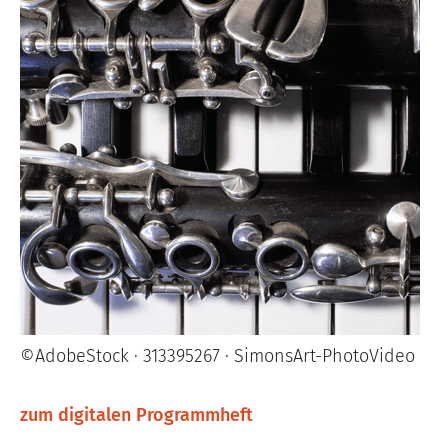
©AdobeStock · 313395267 · SimonsArt-PhotoVideo
zum digitalen Programmheft