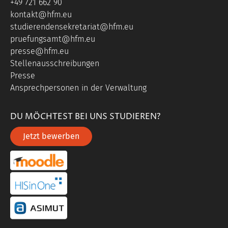
+49 721 662 90
kontakt@hfm.eu
studierendensekretariat@hfm.eu
pruefungsamt@hfm.eu
presse@hfm.eu
Stellenausschreibungen
Presse
Ansprechpersonen in der Verwaltung
DU MÖCHTEST BEI UNS STUDIEREN?
Jetzt bewerben
portal link moddle
portal link hisinone
portal link asimut