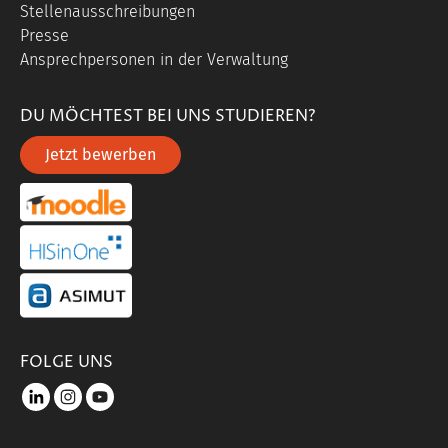
Stellenausschreibungen
Presse
Ansprechpersonen in der Verwaltung
DU MÖCHTEST BEI UNS STUDIEREN?
Jetzt bewerben
portal link moddle
portal link hisinone
portal link asimut
FOLGE UNS
LinkedIn
instagram
youtube