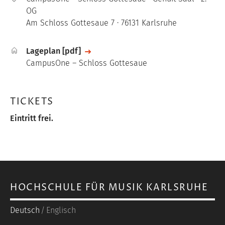
OG
Am Schloss Gottesaue 7 · 76131 Karlsruhe
File
Lageplan [pdf]
CampusOne – Schloss Gottesaue
TICKETS
Eintritt frei.
HOCHSCHULE FÜR MUSIK KARLSRUHE
Deutsch
Englisch