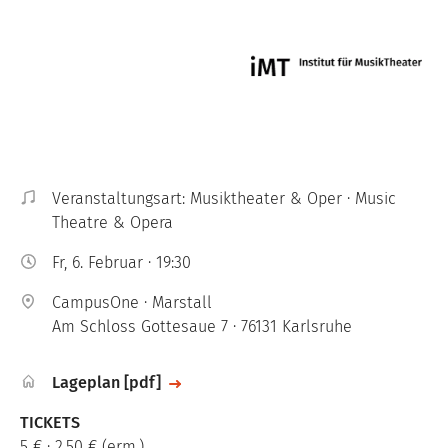
Image
Veranstaltungsart: Musiktheater & Oper · Music
Theatre & Opera
Fr, 6. Februar · 19:30
CampusOne · Marstall
Am Schloss Gottesaue 7 · 76131 Karlsruhe
File
Lageplan [pdf]
TICKETS
5 € · 2,50 € (erm.)