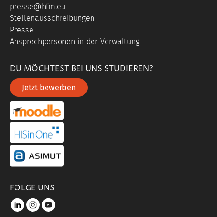
presse@hfm.eu
Stellenausschreibungen
Presse
Ansprechpersonen in der Verwaltung
DU MÖCHTEST BEI UNS STUDIEREN?
Jetzt bewerben
portal link moddle
portal link hisinone
portal link asimut
FOLGE UNS
LinkedIn
instagram
youtube