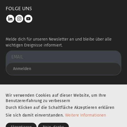
FOLGE UNS
LinkedIn
instagram
youtube
Melde dich für unseren Newsletter an und bleibe über alle
wichtigen Ereignisse informiert.
Anmelden
Sie befinden sich an einem ausgezeichneten Ort
Wir verwenden Cookies auf dieser Website, um Ihre
Benutzererfahrung zu verbessern
Durch Klicken auf die Schaltfläche Akzeptieren erklären
IMPRESSUM
DATENSCHUTZERKLÄRUNG
Sie sich damit einverstanden.
Weitere Informationen