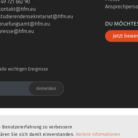
+49 721 662 90
Ansprechperso
kontakt@hfm.eu
studierendensekretariat@hfm.eu
DU MÖCHTES
pruefungsamt@hfm.eu
presse@hfm.eu
Jetzt bewe
lle wichtigen Ereignisse
Anmelden
UP
IMPR
e Benutzererfahrung zu verbessern
lären Sie sich damit einverstanden.
Weitere Informationen