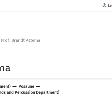
Le
Prof. Brandt Attema
ema
tment)
Posaune
inds and Percussion Department)