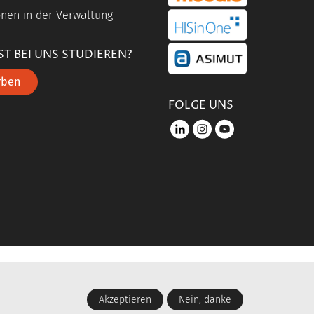
nen in der Verwaltung
portal link hisinone
T BEI UNS STUDIEREN?
portal link asimut
rben
FOLGE UNS
LinkedIn
instagram
youtube
ESSUM
DATENSCHUTZERKLÄRUNG
BARRIEREFREIHEIT
Akzeptieren
Nein, danke