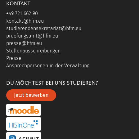
KONTAKT
+49 721 662 90
kontakt@hfm.eu
studierendensekretariat@hfm.eu
pruefungsamt@hfm.eu
presse@hfm.eu
Stellenausschreibungen
Presse
Ansprechpersonen in der Verwaltung
DU MÖCHTEST BEI UNS STUDIEREN?
Jetzt bewerben
portal link moddle
portal link hisinone
portal link asimut