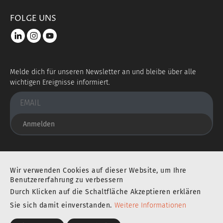
FOLGE UNS
LinkedIn
instagram
youtube
Melde dich für unseren Newsletter an und bleibe über alle
wichtigen Ereignisse informiert.
Anmelden
Sie befinden sich an einem ausgezeichneten Ort
Wir verwenden Cookies auf dieser Website, um Ihre
Benutzererfahrung zu verbessern
Durch Klicken auf die Schaltfläche Akzeptieren erklären
IMPRESSUM
DATENSCHUTZERKLÄRUNG
Sie sich damit einverstanden.
Weitere Informationen