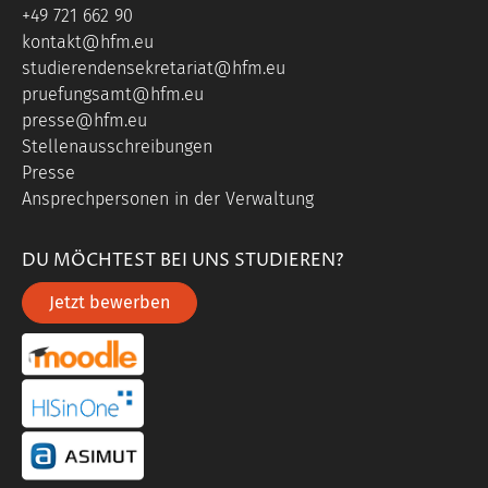
+49 721 662 90
kontakt@hfm.eu
studierendensekretariat@hfm.eu
pruefungsamt@hfm.eu
presse@hfm.eu
Stellenausschreibungen
Presse
Ansprechpersonen in der Verwaltung
DU MÖCHTEST BEI UNS STUDIEREN?
Jetzt bewerben
portal link moddle
portal link hisinone
portal link asimut