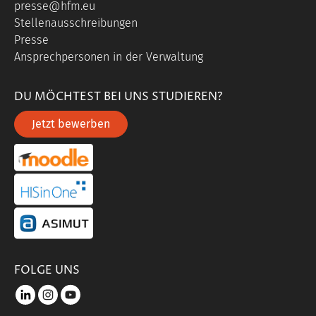
presse@hfm.eu
Stellenausschreibungen
Presse
Ansprechpersonen in der Verwaltung
DU MÖCHTEST BEI UNS STUDIEREN?
Jetzt bewerben
portal link moddle
portal link hisinone
portal link asimut
FOLGE UNS
LinkedIn
instagram
youtube