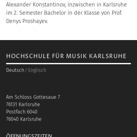
Alexander Konstantinov, inzwischen in Karlsruhe
im 2. Semester Bachelor in der Klasse von Prof.
Denys Proshayev.
HOCHSCHULE FÜR MUSIK KARLSRUHE
Deutsch
Englisch
Am Schloss Gottesaue 7
76131 Karlsruhe
Postfach 6040
76040 Karlsruhe
ÖFFNUNGSZEITEN