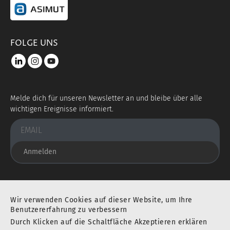
portal link asimut
FOLGE UNS
LinkedIn
instagram
youtube
Melde dich für unseren Newsletter an und bleibe über alle
wichtigen Ereignisse informiert.
Anmelden
Sie befinden sich an einem ausgezeichneten Ort
Wir verwenden Cookies auf dieser Website, um Ihre
Benutzererfahrung zu verbessern
Durch Klicken auf die Schaltfläche Akzeptieren erklären